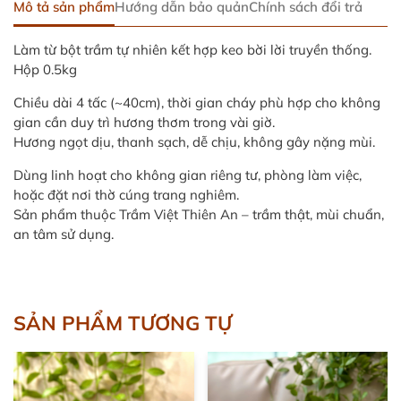
Mô tả sản phẩm
Hướng dẫn bảo quản
Chính sách đổi trả
Làm từ bột trầm tự nhiên kết hợp keo bời lời truyền thống.
Hộp 0.5kg
Chiều dài 4 tấc (~40cm), thời gian cháy phù hợp cho không
gian cần duy trì hương thơm trong vài giờ.
Hương ngọt dịu, thanh sạch, dễ chịu, không gây nặng mùi.
Dùng linh hoạt cho không gian riêng tư, phòng làm việc,
hoặc đặt nơi thờ cúng trang nghiêm.
Sản phẩm thuộc Trầm Việt Thiên An – trầm thật, mùi chuẩn,
an tâm sử dụng.
SẢN PHẨM TƯƠNG TỰ