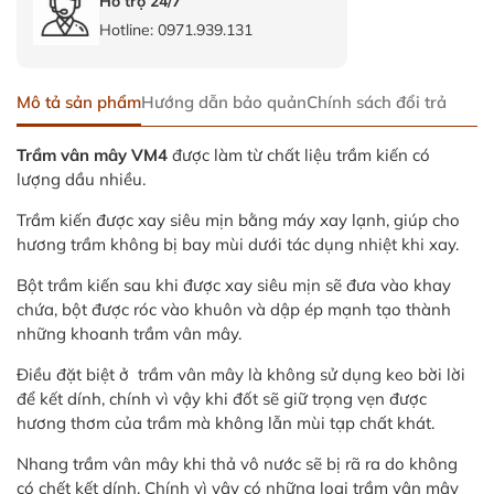
Hỗ trợ 24/7
Hotline:
0971.939.131
Mô tả sản phẩm
Hướng dẫn bảo quản
Chính sách đổi trả
Trầm vân mây VM4
được làm từ chất liệu trầm kiến có
lượng dầu nhiều.
Trầm kiến được xay siêu mịn bằng máy xay lạnh, giúp cho
hương trầm không bị bay mùi dưới tác dụng nhiệt khi xay.
Bột trầm kiến sau khi được xay siêu mịn sẽ đưa vào khay
chứa, bột được róc vào khuôn và dập ép mạnh tạo thành
những khoanh trầm vân mây.
Điều đặt biệt ở trầm vân mây là không sử dụng keo bời lời
để kết dính, chính vì vậy khi đốt sẽ giữ trọng vẹn được
hương thơm của trầm mà không lẫn mùi tạp chất khát.
Nhang trầm vân mây khi thả vô nước sẽ bị rã ra do không
có chết kết dính. Chính vì vậy có những loại trầm vân mây