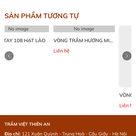
SẢN PHẨM TƯƠNG TỰ
age
No image
8 HẠT LÀO
VÒNG TRẦM HƯƠNG MIX
ĐÁ 01
Liên hệ
VÒNG TRẦM HƯ
ĐÁ 02
Liên hệ
TRẦM VIỆT THIÊN AN
Địa chỉ:
121 Xuân Quỳnh - Trung Hoà - Cầu Giấy - Hà Nội