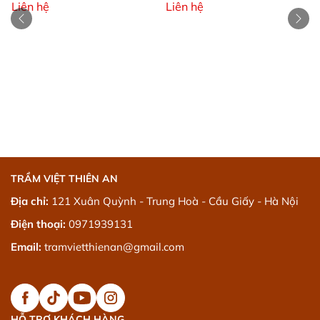
Liên hệ
Liên hệ
TRẦM VIỆT THIÊN AN
Địa chỉ:
121 Xuân Quỳnh - Trung Hoà - Cầu Giấy - Hà Nội
Điện thoại:
0971939131
Email:
tramvietthienan@gmail.com
HỖ TRỢ KHÁCH HÀNG